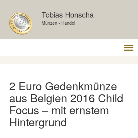
Skip
to
Tobias Honscha
content
Münzen - Handel
Togg
navi
2 Euro Gedenkmünze
aus Belgien 2016 Child
Focus – mit ernstem
Hintergrund