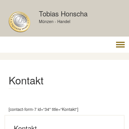
Skip
to
Tobias Honscha
content
Münzen - Handel
Togg
navi
Kontakt
[contact-form-7 id=“34″ title=“Kontakt“]
Kontakt