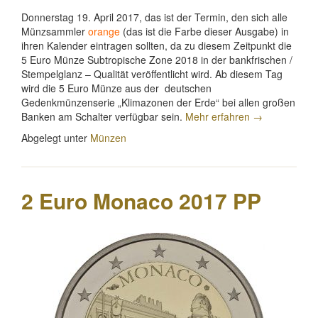
Donnerstag 19. April 2017,
das ist der Termin, den sich alle
Münzsammler
orange
(das ist die Farbe dieser Ausgabe) in
ihren Kalender eintragen sollten, da zu diesem Zeitpunkt die
5 Euro Münze Subtropische Zone 2018 in der bankfrischen /
Stempelglanz – Qualität veröffentlicht wird. Ab diesem Tag
wird die 5 Euro Münze aus der deutschen
Gedenkmünzenserie „
Klimazonen der Erde
“ bei allen großen
„5
Banken am Schalter verfügbar sein.
Mehr erfahren
→
Euro
Abgelegt unter
Münzen
Münze
Subtropische
Zone
2018“
2 Euro Monaco 2017 PP