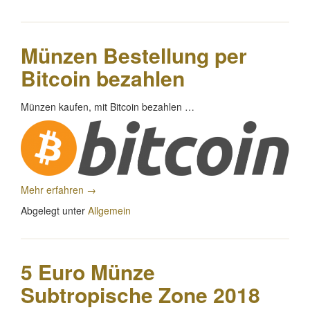
2018
PP
Bosio“
Münzen Bestellung per
Bitcoin bezahlen
Münzen kaufen, mit Bitcoin bezahlen …
„Münzen
Mehr erfahren
→
Bestellung
Abgelegt unter
Allgemein
per
Bitcoin
bezahlen“
5 Euro Münze
Subtropische Zone 2018