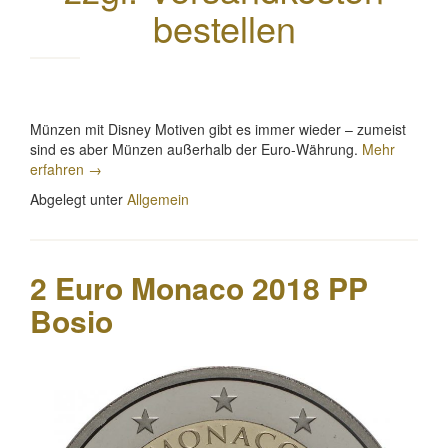
bestellen
Münzen mit Disney Motiven gibt es immer wieder – zumeist
sind es aber Münzen außerhalb der Euro-Währung.
Mehr
„Mickey
erfahren
→
Mouse
Abgelegt unter
Allgemein
/
Micky
Maus
Offizielle
2 Euro Monaco 2018 PP
Euro
Gedenkmünzen
Bosio
aus
Frankreich
–
jetzt
komplett“