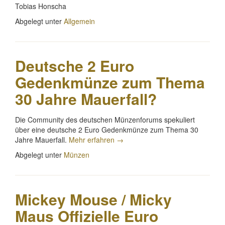
Tobias Honscha
Abgelegt unter
Allgemein
Deutsche 2 Euro
Gedenkmünze zum Thema
30 Jahre Mauerfall?
Die Community des deutschen Münzenforums spekuliert
über eine deutsche 2 Euro Gedenkmünze zum Thema 30
„Deutsche
Jahre Mauerfall.
Mehr erfahren
→
2
Abgelegt unter
Münzen
Euro
Gedenkmünze
zum
Thema
Mickey Mouse / Micky
30
Jahre
Maus Offizielle Euro
Mauerfall?“