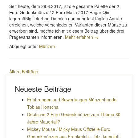
Seit heute, dem 29.6.2017, ist die gesamte Palette der 2
Euro Gedenkmünze / 2 Euro Malta 2017 Hagar Qim
lagermäßig lieferbar. Da mich nunmehr fast täglich Anrufe
erreichen, welche verschiedenen Varianten dieser Münze zu
erwerben sind, möchte ich mit diesem Beitrag über die drei
„2
Prägevarianten informieren.
Mehr erfahren
→
Euro
Abgelegt unter
Münzen
Malta
2017“
Beitragsnavigation
Ältere Beiträge
Neueste Beiträge
Erfahrungen und Bewertungen Münzenhandel
Tobias Honscha
Deutsche 2 Euro Gedenkmünze zum Thema 30
Jahre Mauerfall?
Mickey Mouse / Micky Maus Offizielle Euro
Gedenkmünzen aus Frankreich – jetzt komplett