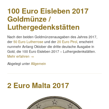
2
Euro
100 Euro Eisleben 2017
Gedenkmünzen
wie
Goldmünze /
lautet
Luthergedenkstätten
die
richtige
Bezeichnung“
Nach den beiden Goldmünzenausgaben des Jahres 2017,
der
50 Euro Lutherrose
und der
20 Euro Pirol
, erscheint
nunmehr Anfang Oktober die dritte deutsche Ausgabe in
Gold, die 100 Euro Eisleben 2017 – Luthergedenkstätten.
„100
Mehr erfahren
→
Euro
Abgelegt unter
Allgemein
Eisleben
2017
Goldmünze
/
2 Euro Malta 2017
Luthergedenkstätten“