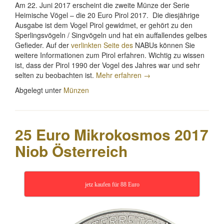
Am 22. Juni 2017 erscheint die zweite Münze der Serie
Heimische Vögel – die 20 Euro Pirol 2017. Die diesjährige
Ausgabe ist dem Vogel Pirol gewidmet, er gehört zu den
Sperlingsvögeln / Singvögeln und hat ein auffallendes gelbes
Gefieder. Auf der
verlinkten Seite des
NABUs können Sie
weitere Informationen zum Pirol erfahren. Wichtig zu wissen
ist, dass der Pirol 1990 der Vogel des Jahres war und sehr
„20
selten zu beobachten ist.
Mehr erfahren
→
Euro
Abgelegt unter
Münzen
Pirol
2017“
25 Euro Mikrokosmos 2017
Niob Österreich
jetz kaufen für 88 Euro