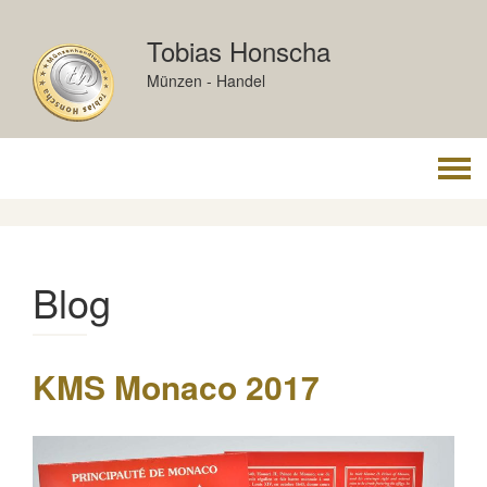
Skip
to
Tobias Honscha
content
Münzen - Handel
Togg
navi
Blog
KMS Monaco 2017