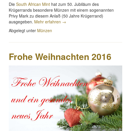
mit
Die
South African Mint
hat zum 50. Jubiläum des
rotem
Krügerrands besondere Münzen mit einem sogenannten
Ring“
Privy Mark zu diesem Anlaß (50 Jahre Krügerrand)
„50
ausgegeben.
Mehr erfahren
→
Jahre
Abgelegt unter
Münzen
Krügerrand“
Frohe Weihnachten 2016