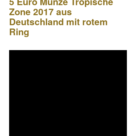
5 Euro Münze Tropische
Goldm
Zone 2017 aus
Deutschland mit rotem
Ring