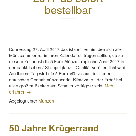
bestellbar
Donnerstag 27. April 2017
das ist der Termin, den sich alle
Münzsammler rot in ihren Kalender eintragen sollten, da zu
diesem Zeitpunkt die 5 Euro Münze Tropische Zone 2017 in
der bankfrischen / Stempelglanz – Qualität veröffentlicht wird.
Ab diesem Tag wird die 5 Euro Münze aus der neuen
deutschen Gedenkmünzenserie „
Klimazonen der Erde
“ bei
allen großen Banken am Schalter verfügbar sein.
Mehr
„5
erfahren
→
Euro
Abgelegt unter
Münzen
Münze
Tropische
Zone
2017
50 Jahre Krügerrand
aus
Deutschland