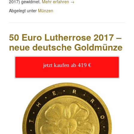
„25
2017) gewidmet.
Mehr erfahren
→
Euro
Abgelegt unter
Münzen
Mikrokosmos
2017
Niob
Österreich“
50 Euro Lutherrose 2017 –
neue deutsche Goldmünze
jetzt kaufen ab 419 €