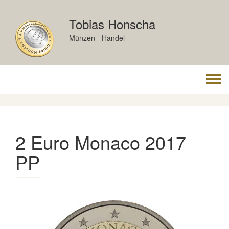
Skip
to
Tobias Honscha
content
Münzen - Handel
Togg
navi
2 Euro Monaco 2017
PP