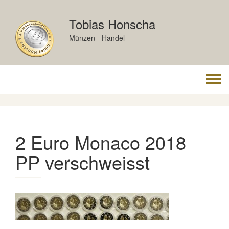
Skip
to
Tobias Honscha
content
Münzen - Handel
Togg
navi
2 Euro Monaco 2018
PP verschweisst