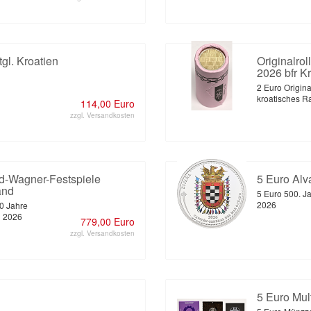
gl. Kroatien
Originalro
2026 bfr K
2 Euro Origina
kroatisches R
114,00 Euro
zzgl. Versandkosten
rd-Wagner-Festspiele
5 Euro Al
and
5 Euro 500. J
2026
50 Jahre
h 2026
779,00 Euro
zzgl. Versandkosten
5 Euro Mul