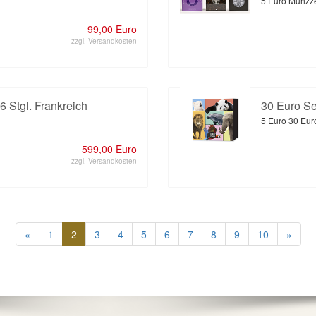
5 Euro Münzze
99,00 Euro
zzgl. Versandkosten
6 Stgl. Frankreich
30 Euro Se
5 Euro 30 Eur
599,00 Euro
zzgl. Versandkosten
«
1
2
3
4
5
6
7
8
9
10
»