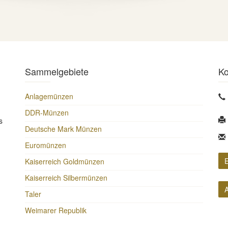
Sammelgebiete
Ko
Anlagemünzen
DDR-Münzen
s
Deutsche Mark Münzen
Euromünzen
E
Kaiserreich Goldmünzen
Kaiserreich Silbermünzen
A
Taler
Weimarer Republik