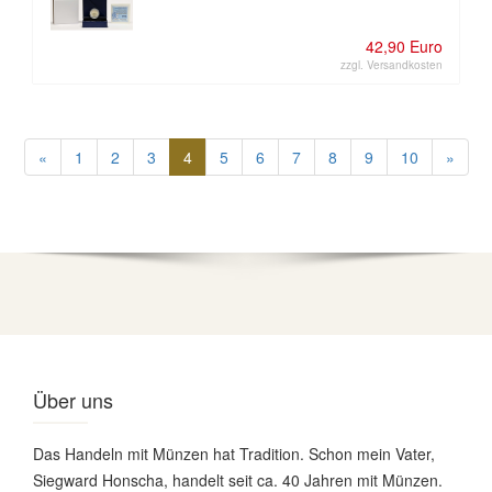
42,90 Euro
zzgl. Versandkosten
«
1
2
3
4
5
6
7
8
9
10
»
Über uns
Das Handeln mit Münzen hat Tradition. Schon mein Vater,
Siegward Honscha, handelt seit ca. 40 Jahren mit Münzen.